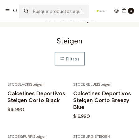
Los mejores productos deportivos en SPORTBR
Leer más
0
Inicio
Marcas
Steigen
Steigen
Filtros
STCOBLACK
|
Steigen
STCOBRBLUE
|
Steigen
Agotado
Calcetines Deportivos
Calcetines Deportivos
Steigen Corto Black
Steigen Corto Breezy
Blue
$16.990
$16.990
STCOBGPURP
|
Steigen
STCOBURG
|
STEIGEN