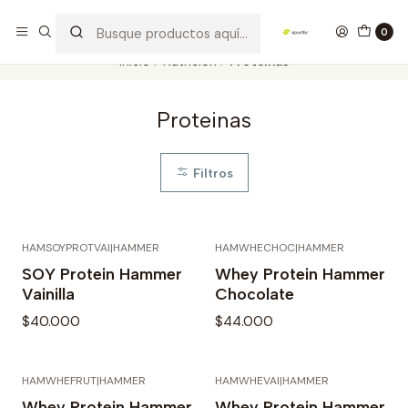
Los mejores productos deportivos en SPORTBR
Leer más
0
Inicio
Nutrición
Proteinas
Proteinas
Filtros
HAMSOYPROTVAI
|
HAMMER
HAMWHECHOC
|
HAMMER
Agotado
Agotado
SOY Protein Hammer
Whey Protein Hammer
Vainilla
Chocolate
$40.000
$44.000
HAMWHEFRUT
|
HAMMER
HAMWHEVAI
|
HAMMER
Agotado
Agotado
Whey Protein Hammer
Whey Protein Hammer