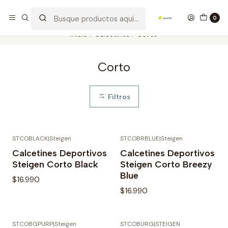
Los mejores productos deportivos en SPORTBR
Leer más
0
Inicio
Calcetines
Corto
Corto
Filtros
STCOBLACK
|
Steigen
STCOBRBLUE
|
Steigen
Agotado
Calcetines Deportivos
Calcetines Deportivos
Steigen Corto Black
Steigen Corto Breezy
Blue
$16.990
$16.990
STCOBGPURP
|
Steigen
STCOBURG
|
STEIGEN