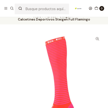
Los mejores productos deportivos en SPORTBR
Leer más
0
Inicio
Marcas
Steigen
Calcetines Deportivos Steigen Full Flamingo