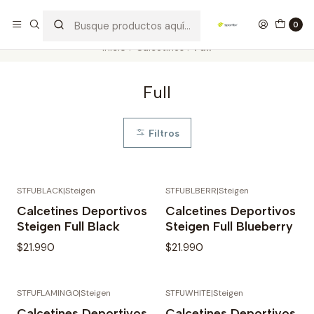
Los mejores productos deportivos en SPORTBR
Leer más
0
Inicio
Calcetines
Full
Full
Filtros
STFUBLACK
|
Steigen
STFUBLBERR
|
Steigen
Calcetines Deportivos
Calcetines Deportivos
Steigen Full Black
Steigen Full Blueberry
$21.990
$21.990
STFUFLAMINGO
|
Steigen
STFUWHITE
|
Steigen
Calcetines Deportivos
Calcetines Deportivos