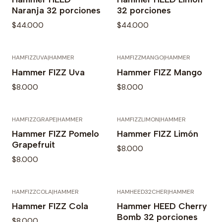
Naranja 32 porciones
32 porciones
$44.000
$44.000
HAMFIZZUVA
|
HAMMER
HAMFIZZMANGO
|
HAMMER
Agotado
Agotado
Hammer FIZZ Uva
Hammer FIZZ Mango
$8.000
$8.000
HAMFIZZGRAPE
|
HAMMER
HAMFIZZLIMON
|
HAMMER
Agotado
Agotado
Hammer FIZZ Pomelo
Hammer FIZZ Limón
Grapefruit
$8.000
$8.000
HAMFIZZCOLA
|
HAMMER
HAMHEED32CHER
|
HAMMER
Agotado
Agotado
Hammer FIZZ Cola
Hammer HEED Cherry
Bomb 32 porciones
$8.000