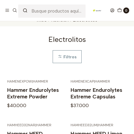
Los mejores productos deportivos en SPORTBR
Leer más
0
Inicio
Nutrición
Electrolitos
Electrolitos
Filtros
HAMENEXPOW
|
HAMMER
HAMENEXCAP
|
HAMMER
Agotado
Agotado
Hammer Endurolytes
Hammer Endurolytes
Extreme Powder
Extreme Capsulas
$40.000
$37.000
HAMHEED32NAR
|
HAMMER
HAMHEED32LIM
|
HAMMER
Agotado
Agotado
Hammer HEED
Hammer HEED Limon