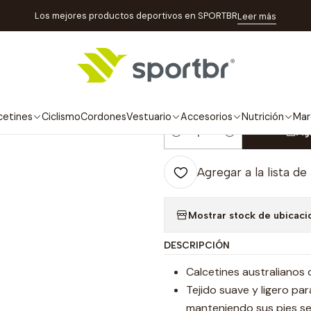
io
Marcas
Steigen
Calcetines Deportivos Steigen Largo Union 
Los mejores productos deportivos en SPORTBR
Leer más
|
Calcetines Dep
Jack
cetines
Ciclismo
Cordones
Vestuario
Accesorios
Nutrición
Mar
Ag
Cantidad
Agregar a la lista de
Mostrar stock de ubicaci
DESCRIPCIÓN
Calcetines australianos 
Tejido suave y ligero pa
manteniendo sus pies s