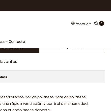
Jack
Acceso
0
ortivos Steigen Largo Union
cas
Contacto
regar al Carro
Comprar ahora
 favoritos
ones
desarrollados por deportistas para deportistas.
ra una rápida ventilación y control de la humedad,
ecos cuando haces deporte.