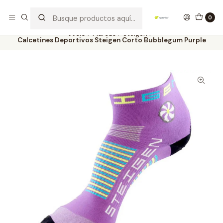
Los mejores productos deportivos en SPORTBR
Leer más
0
Inicio
Marcas
Steigen
Calcetines Deportivos Steigen Corto Bubblegum Purple