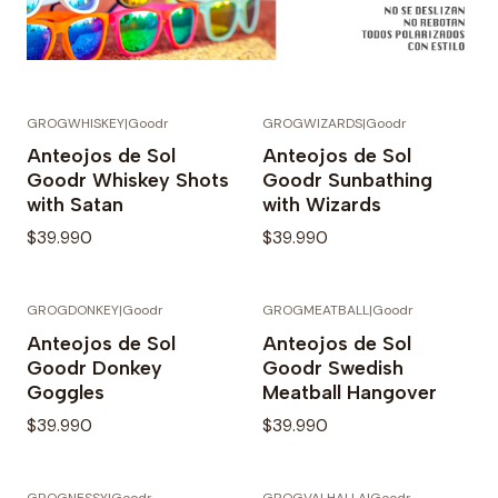
GROGWHISKEY
|
Goodr
GROGWIZARDS
|
Goodr
Anteojos de Sol
Anteojos de Sol
Goodr Whiskey Shots
Goodr Sunbathing
with Satan
with Wizards
$39.990
$39.990
GROGDONKEY
|
Goodr
GROGMEATBALL
|
Goodr
Anteojos de Sol
Anteojos de Sol
Goodr Donkey
Goodr Swedish
Goggles
Meatball Hangover
$39.990
$39.990
GROGNESSY
|
Goodr
GROGVALHALLA
|
Goodr