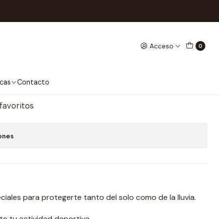
Acceso
0
g Sunset
regar al Carro
Comprar ahora
cas
Contacto
 favoritos
ones
iales para protegerte tanto del solo como de la lluvia.
e tu actividad deportiva.