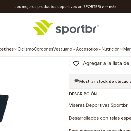
Inicio
Marcas
SPORTBR
Visera Running Sunset
Los mejores productos deportivos en SPORTBR
Leer más
|
Visera Runnin
Ag
cetines
Ciclismo
Cordones
Vestuario
Accesorios
Nutrición
Mar
Cantidad
Agregar a la lista de
Mostrar stock de ubicaci
DESCRIPCIÓN
Viseras Deportivas Sportbr
Desarrollados con telas espec
Para mantenerte seco durant