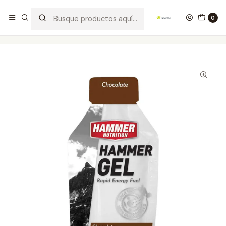
Los mejores productos deportivos en SPORTBR
Leer más
0
Inicio
Nutrición
Gel
Gel Hammer Chocolate