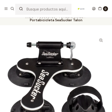
Los mejores productos deportivos en SPORTBR
Leer más
0
Inicio
Accesorios
Portabicicletas
Portabicicleta SeaSucker Talon