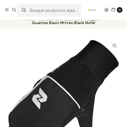
Los mejores productos deportivos en SPORTBR
Leer más
0
Inicio
Accesorios
Guantes y Mangas
Guantes Basic Mitten Black Nofel