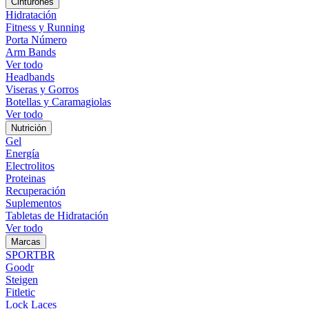
Cinturones
Hidratación
Fitness y Running
Porta Número
Arm Bands
Ver todo
Headbands
Viseras y Gorros
Botellas y Caramagiolas
Ver todo
Nutrición
Gel
Energía
Electrolitos
Proteinas
Recuperación
Suplementos
Tabletas de Hidratación
Ver todo
Marcas
SPORTBR
Goodr
Steigen
Fitletic
Lock Laces