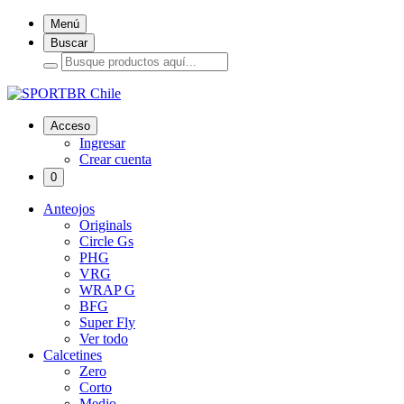
Menú
Buscar
Acceso
Ingresar
Crear cuenta
0
Anteojos
Originals
Circle Gs
PHG
VRG
WRAP G
BFG
Super Fly
Ver todo
Calcetines
Zero
Corto
Medio