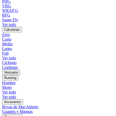
PHG
VRG
WRAP G
BFG
Super Fly
Ver todo
Calcetines
Zero
Corto
Medio
Largo
Full
Ver todo
Ciclismo
Cordones
Vestuario
Running
Hombre
Mujer
Ver todo
Ver todo
Accesorios
Boyas de Mar Abierto
Guantes y Mangas