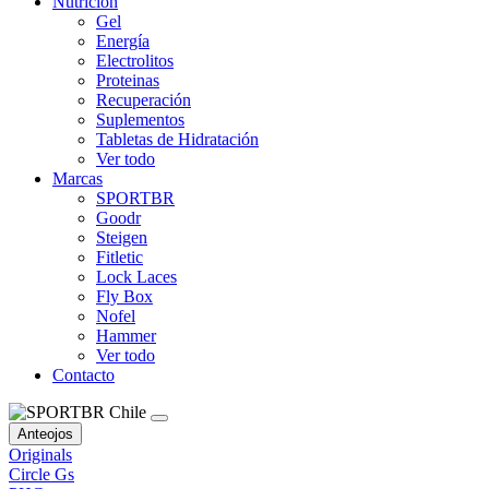
Nutrición
Gel
Energía
Electrolitos
Proteinas
Recuperación
Suplementos
Tabletas de Hidratación
Ver todo
Marcas
SPORTBR
Goodr
Steigen
Fitletic
Lock Laces
Fly Box
Nofel
Hammer
Ver todo
Contacto
Anteojos
Originals
Circle Gs