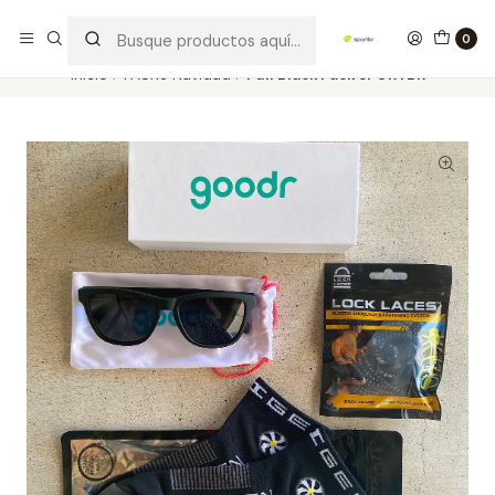
Los mejores productos deportivos en SPORTBR
Leer más
0
Inicio
PACKS Navidad
Full Black Pack SPORTBR