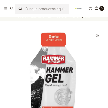
Los mejores productos deportivos en SPORTBR
Leer más
0
Inicio
Nutrición
Gel
Gel Hammer Tropical