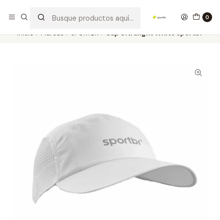
Los mejores productos deportivos en SPORTBR
Leer más
0
Inicio
Marcas
SPORTBR
Cap Ultralight White Sportbr