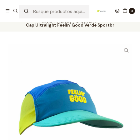
Los mejores productos deportivos en SPORTBR
Leer más
0
Inicio
Marcas
SPORTBR
Cap Ultralight Feelin´ Good Verde Sportbr