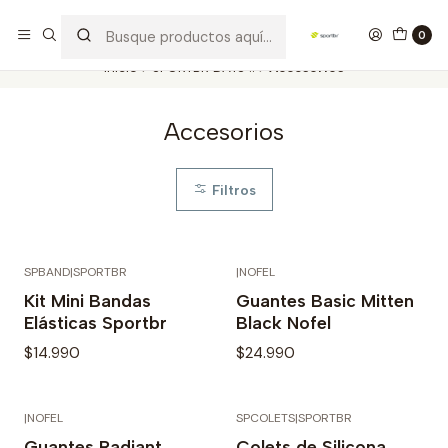
Los mejores productos deportivos en SPORTBR
Leer más
0
Inicio
SPORTBR DAYS !!
Accesorios
Accesorios
Filtros
SPBAND
|
SPORTBR
|
NOFEL
Kit Mini Bandas
Guantes Basic Mitten
Elásticas Sportbr
Black Nofel
$14.990
$24.990
|
NOFEL
SPCOLETS
|
SPORTBR
Agotado
Guantes Radiant
Colets de Silicona