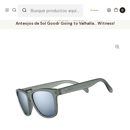
Los mejores productos deportivos en SPORTBR
Leer más
0
Inicio
Marcas
Goodr
Anteojos de Sol Goodr Going to Valhalla… Witness!