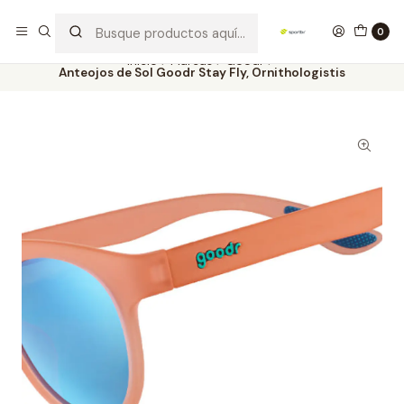
Los mejores productos deportivos en SPORTBR
Leer más
0
Inicio
Marcas
Goodr
Anteojos de Sol Goodr Stay Fly, Ornithologistis