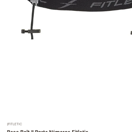
|
FITLETIC