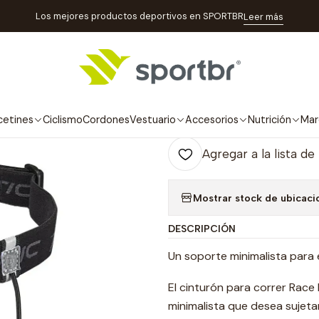
Inicio
Accesorios
Cinturones
Porta Número
Race Belt I Fitleti
Los mejores productos deportivos en SPORTBR
Leer más
|
Race Belt I Fitl
Ag
cetines
Ciclismo
Cordones
Vestuario
Accesorios
Nutrición
Mar
Cantidad
Agregar a la lista de
Mostrar stock de ubicaci
DESCRIPCIÓN
Un soporte minimalista para e
El cinturón para correr Race I
minimalista que desea sujetar