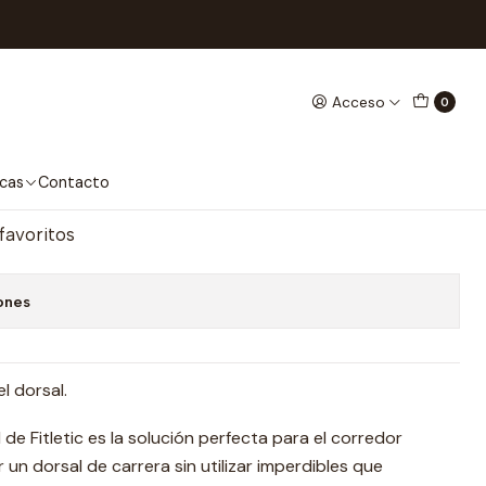
c
Acceso
0
etic
regar al Carro
Comprar ahora
cas
Contacto
 favoritos
ones
l dorsal.
 de Fitletic es la solución perfecta para el corredor
 un dorsal de carrera sin utilizar imperdibles que