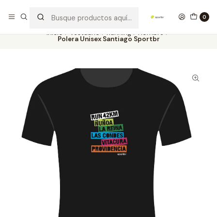
Los mejores productos deportivos en SPORTBR
Leer más
0
Inicio
Vestuario
Running
Hombre
Polera Unisex Santiago Sportbr