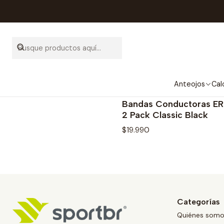
Anteojos
Cal
ERT2BANBL
|
Erthe
Agotado
Bandas Conductoras E
2 Pack Classic Black
$19.990
Categorías
Quiénes som