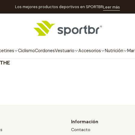
Inicio
Marcas
Erthe
Los mejores productos deportivos en SPORTBR
Leer más
Erthe
cetines
Ciclismo
Cordones
Vestuario
Accesorios
Nutrición
Mar
RTHE
Información
os
Contacto