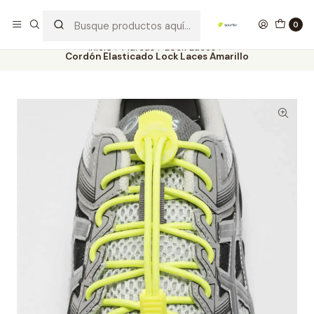
Los mejores productos deportivos en SPORTBR
Leer más
0
Inicio
Marcas
Lock Laces
Cordón Elasticado Lock Laces Amarillo