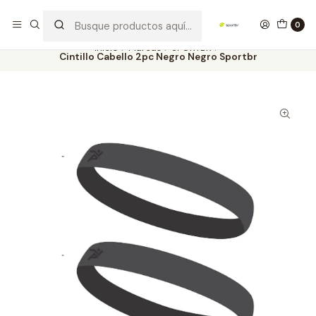
Los mejores productos deportivos en SPORTBR
Leer más
0
Inicio
Marcas
SPORTBR
Cintillo Cabello 2pc Negro Negro Sportbr